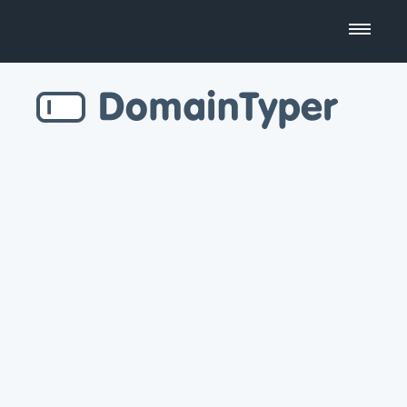
Domain Name Search
Business Name Generator
Country Code Domains
Top Level Domains
Top Websites