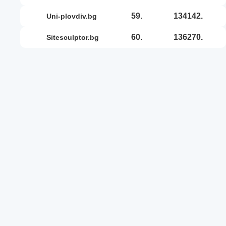
59.
134142.
uni-plovdiv.bg
60.
136270.
sitesculptor.bg