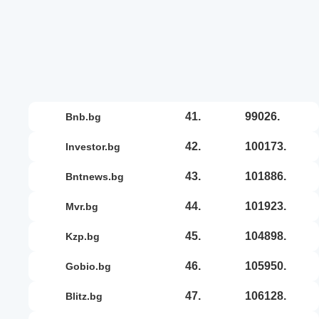
41.
99026.
bnb.bg
42.
100173.
investor.bg
43.
101886.
bntnews.bg
44.
101923.
mvr.bg
45.
104898.
kzp.bg
46.
105950.
gobio.bg
47.
106128.
blitz.bg