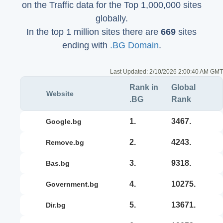
on the Traffic data for the Top 1,000,000 sites
globally.
In the top 1 million sites there are
669
sites
ending with
.BG Domain
.
Last Updated:
2/10/2026 2:00:40 AM GMT
Rank in
Global
Website
.BG
Rank
1.
3467.
google.bg
2.
4243.
remove.bg
3.
9318.
bas.bg
4.
10275.
government.bg
5.
13671.
dir.bg