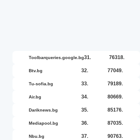
31.
76318.
toolbarqueries.google.bg
32.
77049.
btv.bg
33.
79189.
tu-sofia.bg
34.
80669.
air.bg
35.
85176.
dariknews.bg
36.
87035.
mediapool.bg
37.
90763.
nbu.bg