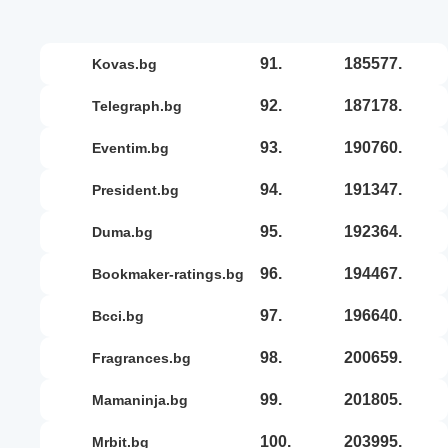
91.
185577.
kovas.bg
92.
187178.
telegraph.bg
93.
190760.
eventim.bg
94.
191347.
president.bg
95.
192364.
duma.bg
96.
194467.
bookmaker-ratings.bg
97.
196640.
bcci.bg
98.
200659.
fragrances.bg
99.
201805.
mamaninja.bg
100.
203995.
mrbit.bg