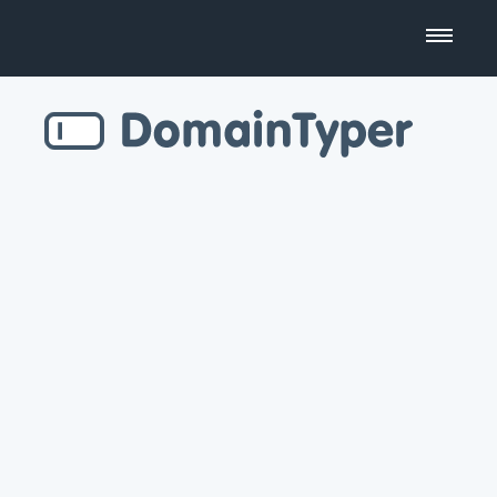
Domain Name Search
Business Name Generator
Country Code Domains
Top Level Domains
Top Websites