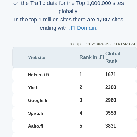
on the Traffic data for the Top 1,000,000 sites
globally.
In the top 1 million sites there are
1,907
sites
ending with
.FI Domain
.
Last Updated:
2/10/2026 2:00:40 AM GMT
Global
Rank in .FI
Website
Rank
1.
1671.
helsinki.fi
2.
2300.
yle.fi
3.
2960.
google.fi
4.
3558.
spoti.fi
5.
3831.
aalto.fi