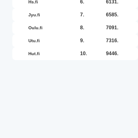
6.
6131.
hs.fi
7.
6585.
jyu.fi
8.
7091.
oulu.fi
9.
7316.
utu.fi
10.
9446.
hut.fi