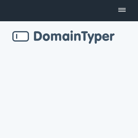
Domain Name Search
Business Name Generator
Country Code Domains
Top Level Domains
Top Websites