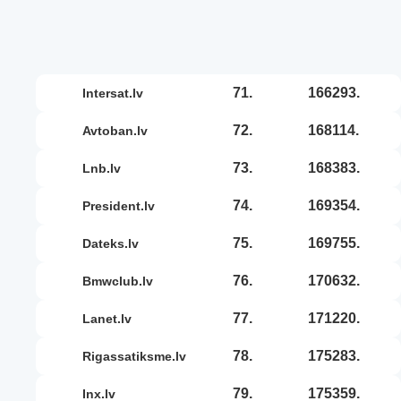
71.
166293.
intersat.lv
72.
168114.
avtoban.lv
73.
168383.
lnb.lv
74.
169354.
president.lv
75.
169755.
dateks.lv
76.
170632.
bmwclub.lv
77.
171220.
lanet.lv
78.
175283.
rigassatiksme.lv
79.
175359.
inx.lv