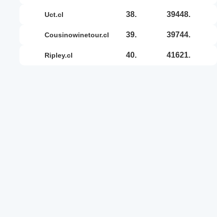
38.
39448.
uct.cl
39.
39744.
cousinowinetour.cl
40.
41621.
ripley.cl