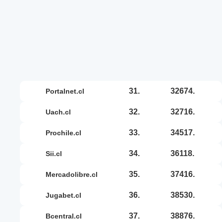
31.
32674.
portalnet.cl
32.
32716.
uach.cl
33.
34517.
prochile.cl
34.
36118.
sii.cl
35.
37416.
mercadolibre.cl
36.
38530.
jugabet.cl
37.
38876.
bcentral.cl