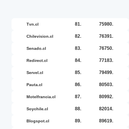
81.
75980.
tvn.cl
82.
76391.
chilevision.cl
83.
76750.
senado.cl
84.
77183.
redirect.cl
85.
79499.
servel.cl
86.
80503.
pauta.cl
87.
80992.
motelfrancia.cl
88.
82014.
soychile.cl
89.
89619.
blogspot.cl