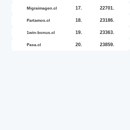
17.
22701.
migraimagen.cl
18.
23186.
partamos.cl
19.
23363.
1win-bonus.cl
20.
23859.
pasa.cl