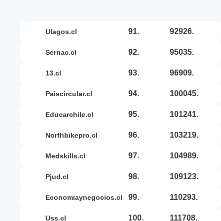
91.
92926.
ulagos.cl
92.
95035.
sernac.cl
93.
96909.
13.cl
94.
100045.
paiscircular.cl
95.
101241.
educarchile.cl
96.
103219.
northbikepro.cl
97.
104989.
medskills.cl
98.
109123.
pjud.cl
99.
110293.
economiaynegocios.cl
100.
111708.
uss.cl