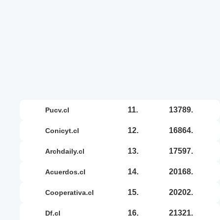
11.
13789.
pucv.cl
12.
16864.
conicyt.cl
13.
17597.
archdaily.cl
14.
20168.
acuerdos.cl
15.
20202.
cooperativa.cl
16.
21321.
df.cl