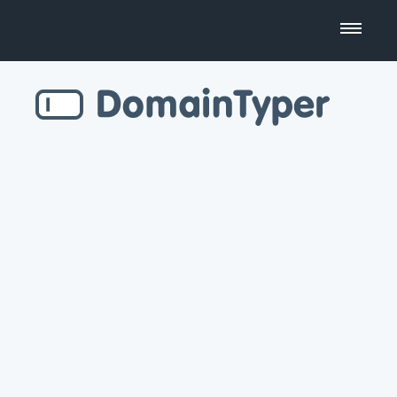
Domain Name Search
Business Name Generator
Country Code Domains
Top Level Domains
Top Websites