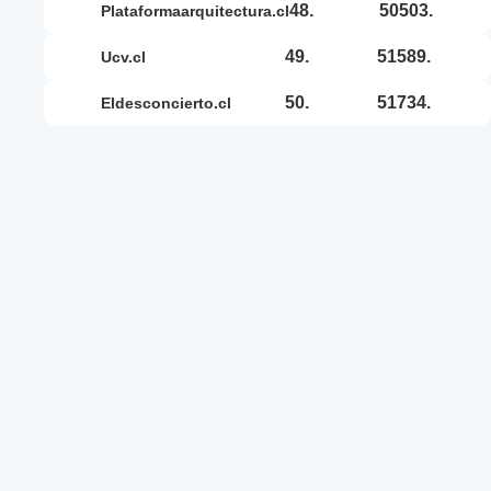
48.
50503.
plataformaarquitectura.cl
49.
51589.
ucv.cl
50.
51734.
eldesconcierto.cl