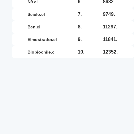
6.
8632.
n9.cl
7.
9749.
scielo.cl
8.
11297.
bcn.cl
9.
11841.
elmostrador.cl
10.
12352.
biobiochile.cl