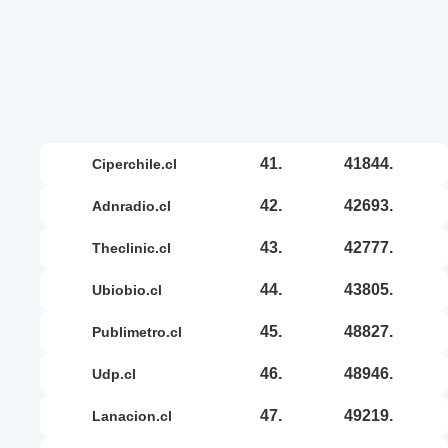
41.
41844.
ciperchile.cl
42.
42693.
adnradio.cl
43.
42777.
theclinic.cl
44.
43805.
ubiobio.cl
45.
48827.
publimetro.cl
46.
48946.
udp.cl
47.
49219.
lanacion.cl