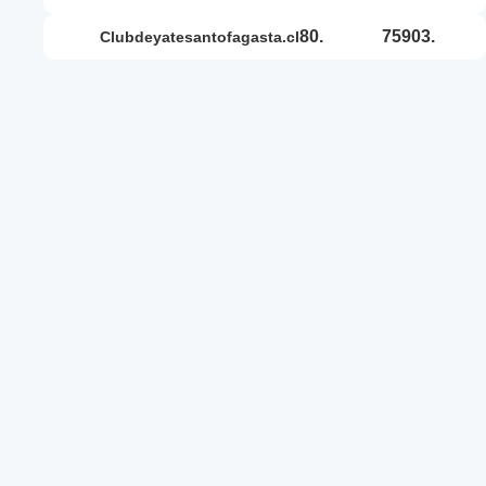
80.
75903.
clubdeyatesantofagasta.cl