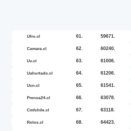
61.
59671.
ufro.cl
62.
60240.
camara.cl
63.
61006.
uv.cl
64.
61206.
uahurtado.cl
65.
61541.
ucn.cl
66.
63078.
prensa24.cl
67.
63118.
cmfchile.cl
68.
64423.
rolos.cl